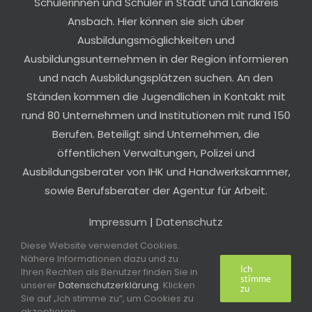
Schülerinnen und Schüler in Stadt und Landkreis
Ansbach. Hier können sie sich über
Ausbildungsmöglichkeiten und
Ausbildungsunternehmen in der Region informieren
und nach Ausbildungsplätzen suchen. An den
Ständen kommen die Jugendlichen in Kontakt mit
rund 80 Unternehmen und Institutionen mit rund 150
Berufen. Beteiligt sind Unternehmen, die
öffentlichen Verwaltungen, Polizei und
Ausbildungsberater von IHK und Handwerkskammer,
sowie Berufsberater der Agentur für Arbeit.
Impressum
|
Datenschutz
Diese Website verwendet Cookies.
Nähere Informationen dazu und zu
Ich
Ihren Rechten als Benutzer finden Sie in
stimme
unserer
Datenschutzerklärung
. Klicken
zu
Sie auf „Ich stimme zu“, um Cookies zu
Design: schlötterer designstudio / Umsetzung: IHK Nürnberg für
Mittelfranken / Titelgrafik: Aleksandr Markin - iStock
akzeptieren.