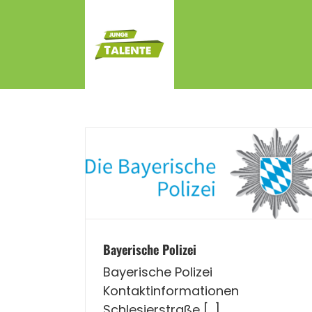
Zum
Inhalt
springen
Bayerische Polizei
Bayerische Polizei
Kontaktinformationen
Schlesierstraße [...]