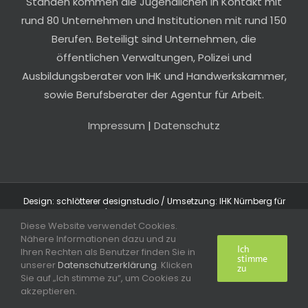
Ständen kommen die Jugendlichen in Kontakt mit
rund 80 Unternehmen und Institutionen mit rund 150
Berufen. Beteiligt sind Unternehmen, die
öffentlichen Verwaltungen, Polizei und
Ausbildungsberater von IHK und Handwerkskammer,
sowie Berufsberater der Agentur für Arbeit.
Impressum
|
Datenschutz
Design: schlötterer designstudio / Umsetzung: IHK Nürnberg für
Mittelfranken / Titelgrafik: Aleksandr Markin - iStock
Diese Website verwendet Cookies.
Nähere Informationen dazu und zu
Ich
Ihren Rechten als Benutzer finden Sie in
stimme
unserer
Datenschutzerklärung
. Klicken
zu
Sie auf „Ich stimme zu“, um Cookies zu
akzeptieren.