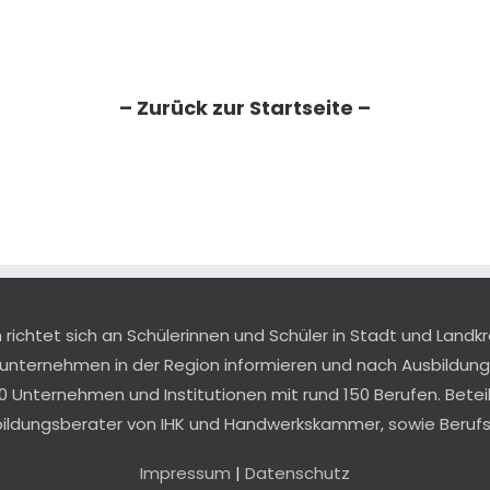
– Zurück zur Startseite –
ichtet sich an Schülerinnen und Schüler in Stadt und Landkr
sunternehmen in der Region informieren und nach Ausbildu
0 Unternehmen und Institutionen mit rund 150 Berufen. Betei
bildungsberater von IHK und Handwerkskammer, sowie Berufsb
Impressum
|
Datenschutz